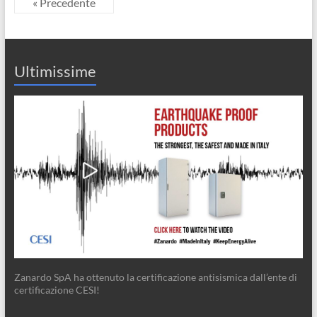
« Precedente
Ultimissime
Zanardo SpA ha ottenuto la certificazione antisismica dall’ente di
certificazione CESI!