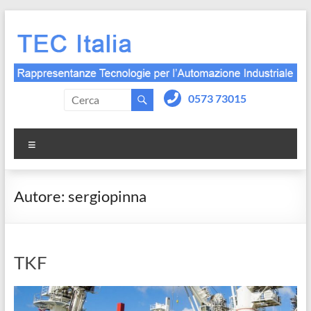
Salta
al
contenuto
0573 73015
Menu
Autore:
sergiopinna
TKF