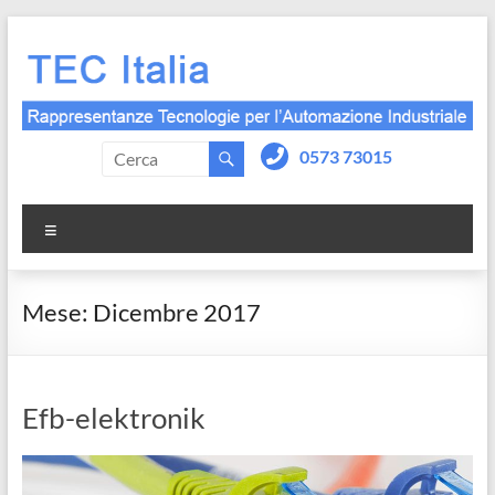
Salta
al
contenuto
0573 73015
Menu
Mese:
Dicembre 2017
Efb-elektronik