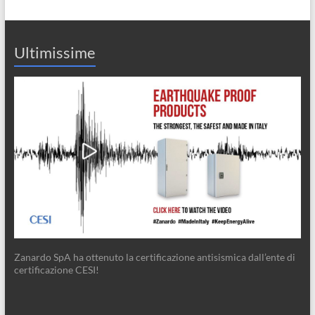
Ultimissime
Zanardo SpA ha ottenuto la certificazione antisismica dall’ente di
certificazione CESI!