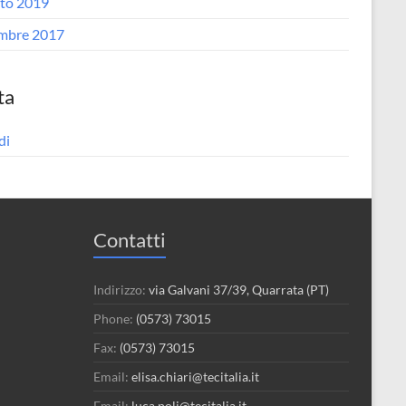
to 2019
mbre 2017
ta
di
Contatti
Indirizzo:
via Galvani 37/39, Quarrata (PT)
Phone:
(0573) 73015
Fax:
(0573) 73015
Email:
elisa.chiari@tecitalia.it
Email:
luca.poli@tecitalia.it