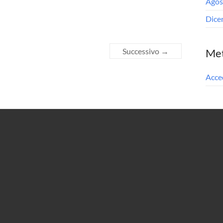
Agos
Dice
Successivo →
Me
Acce