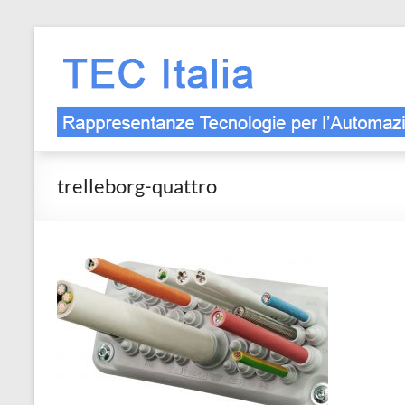
Salta
al
contenuto
trelleborg-quattro