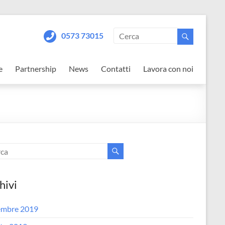
0573 73015
e
Partnership
News
Contatti
Lavora con noi
hivi
embre 2019