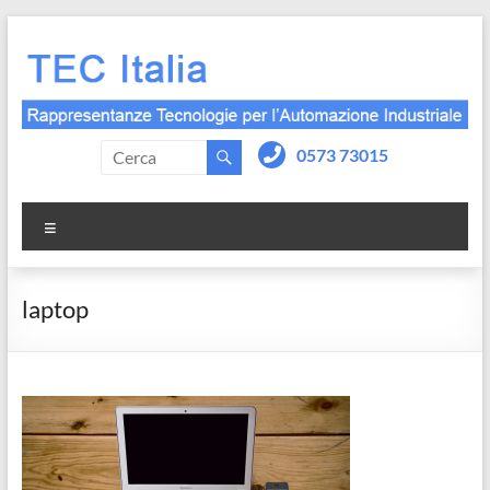
Salta
al
contenuto
0573 73015
Menu
laptop