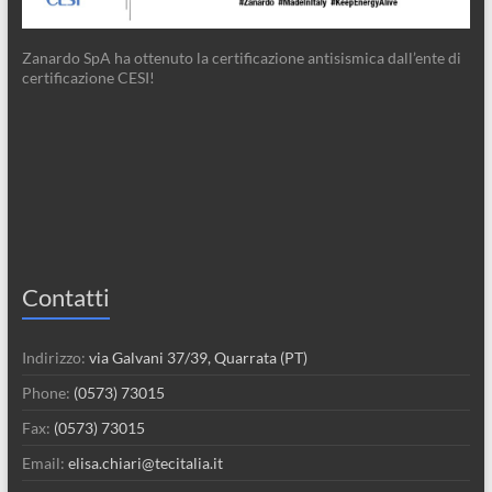
Zanardo SpA ha ottenuto la certificazione antisismica dall’ente di
certificazione CESI!
Contatti
Indirizzo:
via Galvani 37/39, Quarrata (PT)
Phone:
(0573) 73015
Fax:
(0573) 73015
Email:
elisa.chiari@tecitalia.it