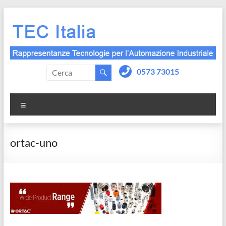
Salta
al
contenuto
0573 73015
Menu
ortac-uno