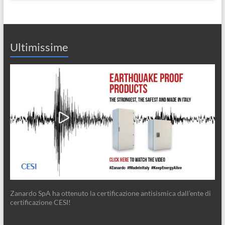
Ultimissime
Zanardo SpA ha ottenuto la certificazione antisismica dall’ente di
certificazione CESI!