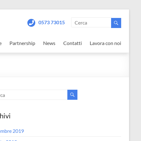
0573 73015
e
Partnership
News
Contatti
Lavora con noi
hivi
embre 2019