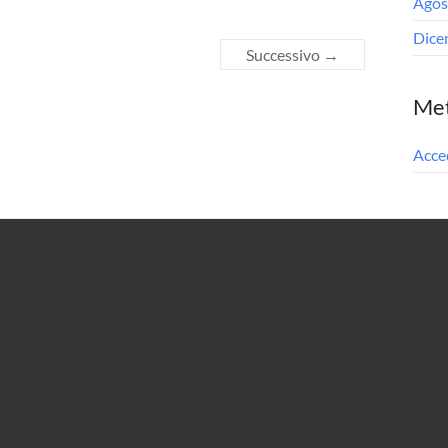
Agos
Dice
Successivo →
Me
Acce