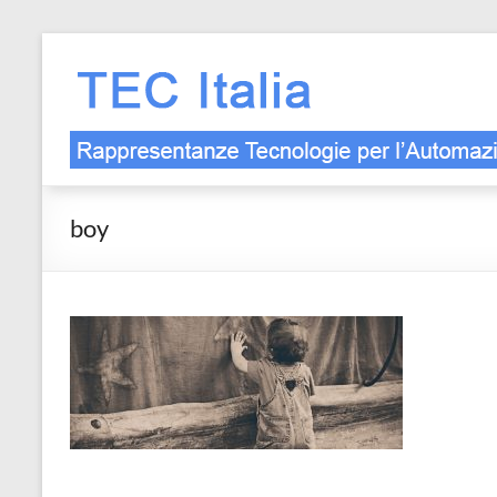
Salta
al
contenuto
boy