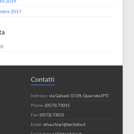
to 2019
mbre 2017
ta
di
Contatti
Indirizzo:
via Galvani 37/39, Quarrata (PT)
Phone:
(0573) 73015
Fax:
(0573) 73015
Email:
elisa.chiari@tecitalia.it
Email:
luca.poli@tecitalia.it