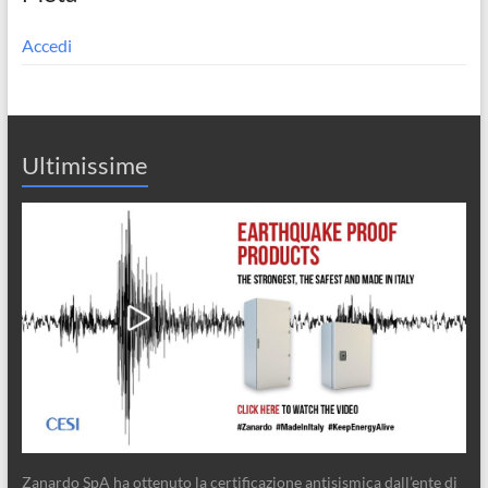
Accedi
Ultimissime
Zanardo SpA ha ottenuto la certificazione antisismica dall’ente di