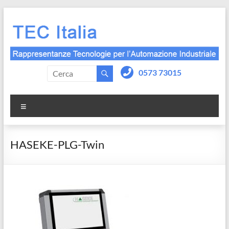
Salta
al
contenuto
0573 73015
Menu
HASEKE-PLG-Twin