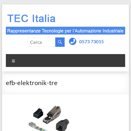
Salta
al
contenuto
0573 73015
Menu
efb-elektronik-tre