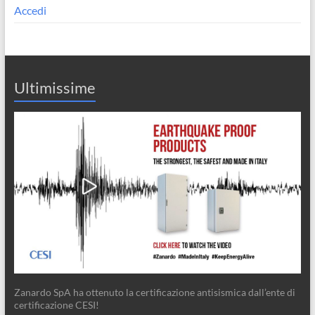
Accedi
Ultimissime
Zanardo SpA ha ottenuto la certificazione antisismica dall’ente di
certificazione CESI!