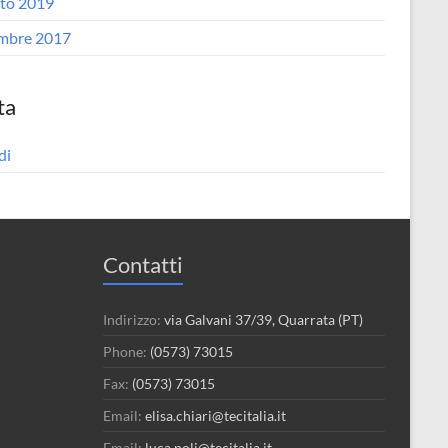
to 2019
mbre 2017
ta
di
Contatti
Indirizzo:
via Galvani 37/39, Quarrata (PT)
Phone:
(0573) 73015
Fax:
(0573) 73015
Email:
elisa.chiari@tecitalia.it
Email:
luca.poli@tecitalia.it