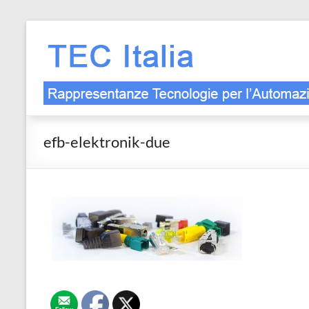
Salta
al
contenuto
efb-elektronik-due