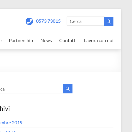
0573 73015
e
Partnership
News
Contatti
Lavora con noi
hivi
embre 2019