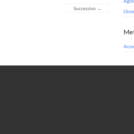
Agos
Successivo →
Dice
Me
Acce