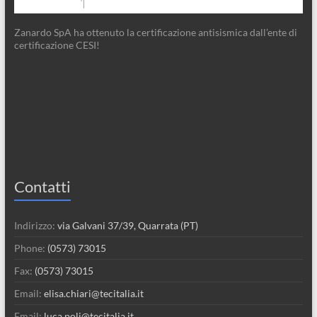
Zanardo SpA ha ottenuto la certificazione antisismica dall’ente di
certificazione CESI!
Contatti
Indirizzo:
via Galvani 37/39, Quarrata (PT)
Phone:
(0573) 73015
Fax:
(0573) 73015
Email:
elisa.chiari@tecitalia.it
Email:
luca.poli@tecitalia.it