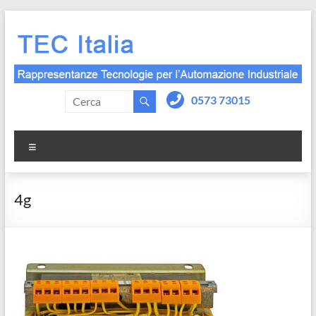
Salta
al
contenuto
0573 73015
Menu
4g