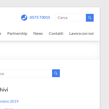
0573 73015
e
Partnership
News
Contatti
Lavora con noi
hivi
embre 2019