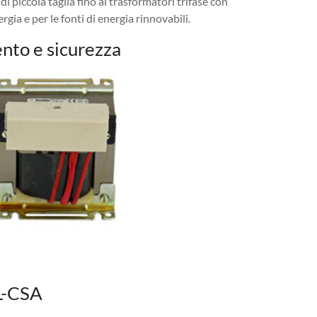
piccola taglia fino ai trasformatori trifase con
gia e per le fonti di energia rinnovabili.
nto e sicurezza
UL-CSA