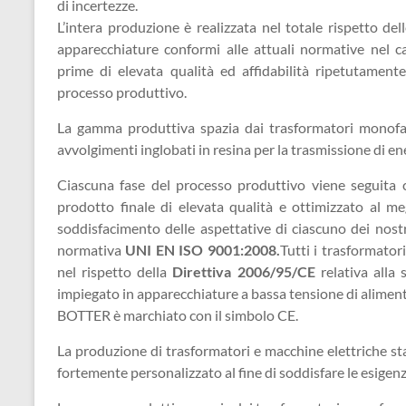
di incertezze.
L’intera produzione è realizzata nel totale rispetto de
apparecchiature conformi alle attuali normative nel c
prime di elevata qualità ed affidabilità ripetutamen
processo produttivo.
La gamma produttiva spazia dai trasformatori monofase
avvolgimenti inglobati in resina per la trasmissione di ener
Ciascuna fase del processo produttivo viene seguita 
prodotto finale di elevata qualità e ottimizzato al me
soddisfacimento delle aspettative di ciascuno dei nostri
normativa
UNI EN ISO 9001:2008.
Tutti i trasformator
nel rispetto della
Direttiva 2006/95/CE
relativa alla 
impiegato in apparecchiature a bassa tensione di alimen
BOTTER è marchiato con il simbolo CE.
La produzione di trasformatori e macchine elettriche sta
fortemente personalizzato al fine di soddisfare le esigenze