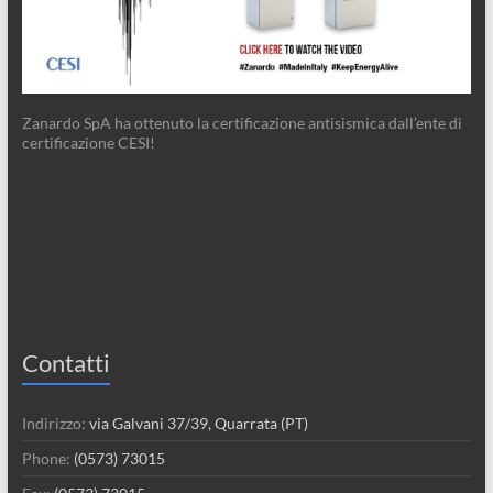
Zanardo SpA ha ottenuto la certificazione antisismica dall’ente di
certificazione CESI!
Contatti
Indirizzo:
via Galvani 37/39, Quarrata (PT)
Phone:
(0573) 73015