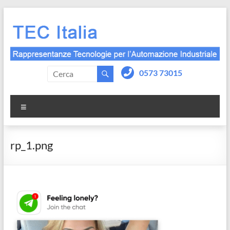
Salta
al
contenuto
0573 73015
Menu
rp_1.png