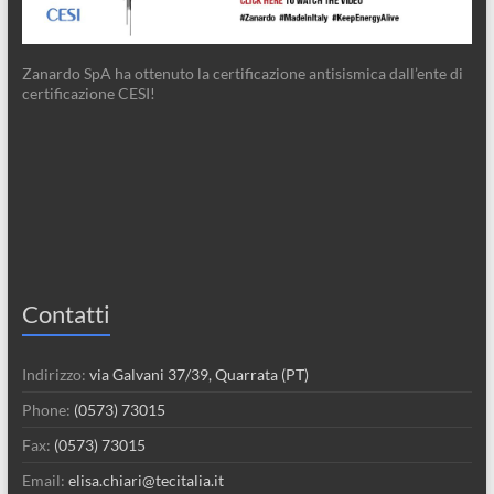
Zanardo SpA ha ottenuto la certificazione antisismica dall’ente di
certificazione CESI!
Contatti
Indirizzo:
via Galvani 37/39, Quarrata (PT)
Phone:
(0573) 73015
Fax:
(0573) 73015
Email:
elisa.chiari@tecitalia.it