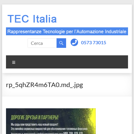
Salta
al
contenuto
0573 73015
Menu
rp_5qhZR4m6TA0.md_.jpg